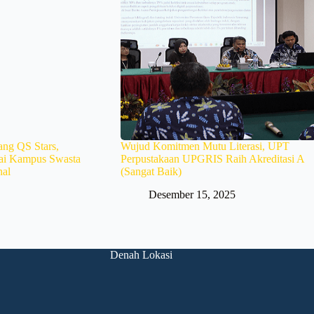
ng QS Stars,
Wujud Komitmen Mutu Literasi, UPT
ai Kampus Swasta
Perpustakaan UPGRIS Raih Akreditasi A
nal
(Sangat Baik)
Desember 15, 2025
Denah Lokasi