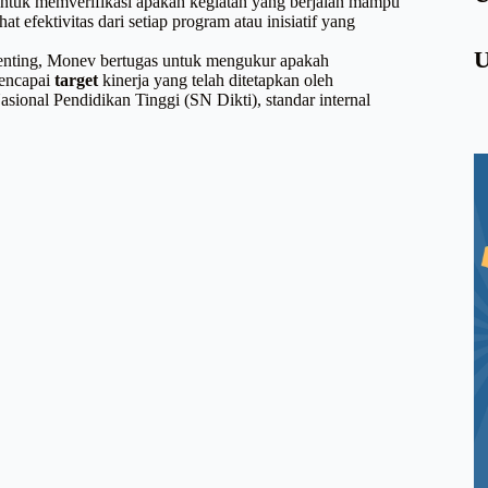
ntuk memverifikasi apakah kegiatan yang berjalan mampu
B
I
hat efektivitas dari setiap program atau inisiatif yang
A
B
U
enting, Monev bertugas untuk mengukur apakah
M
encapai
target
kinerja yang telah ditetapkan oleh
U
B
sional Pendidikan Tinggi (SN Dikti), standar internal
U
M
G