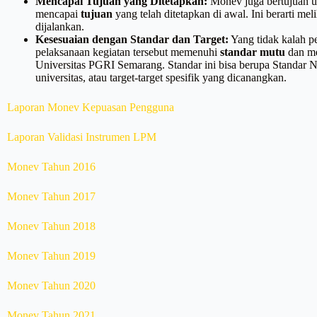
Mencapai Tujuan yang Ditetapkan:
Monev juga bertujuan u
mencapai
tujuan
yang telah ditetapkan di awal. Ini berarti meli
dijalankan.
Kesesuaian dengan Standar dan Target:
Yang tidak kalah p
pelaksanaan kegiatan tersebut memenuhi
standar mutu
dan m
Universitas PGRI Semarang. Standar ini bisa berupa Standar Na
universitas, atau target-target spesifik yang dicanangkan.
Laporan Monev Kepuasan Pengguna
Laporan Validasi Instrumen LPM
Monev Tahun 2016
Monev Tahun 2017
Monev Tahun 2018
Monev Tahun 2019
Monev Tahun 2020
Monev Tahun 2021