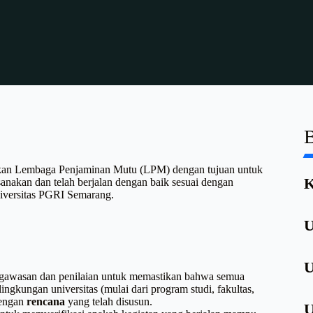
B
anakan Lembaga Penjaminan Mutu (LPM) dengan tujuan untuk
K
nakan dan telah berjalan dengan baik sesuai dengan
Universitas PGRI Semarang.
M
A
U
P
S
P
K
U
wasan dan penilaian untuk memastikan bahwa semua
B
I
P
 lingkungan universitas (mulai dari program studi, fakultas,
dengan
rencana
yang telah disusun.
P
U